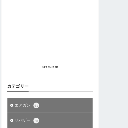
SPONSOR
カテゴリー
エアガン
61
サバゲー
45