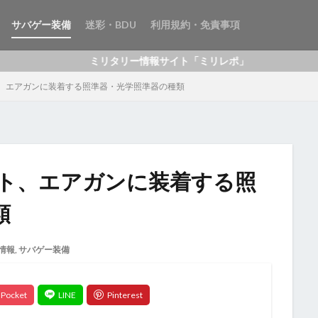
サバゲー装備
迷彩・BDU
利用規約・免責事項
ミリタリー情報サイト「ミリレポ」
、エアガンに装着する照準器・光学照準器の種類
ト、エアガンに装着する照
類
情報
,
サバゲー装備