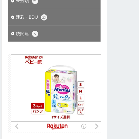
未分類
21
迷彩・BDU
23
銃関連
5