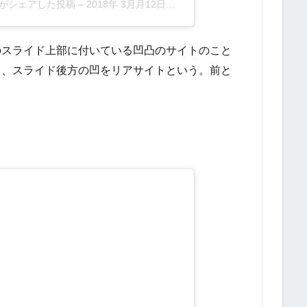
inc)がシェアした投稿
–
2018年 3月月12日午前5時07分PDT
のスライド上部に付いている凹凸のサイトのこと
ト、スライド後方の凹をリアサイトという。前と
）