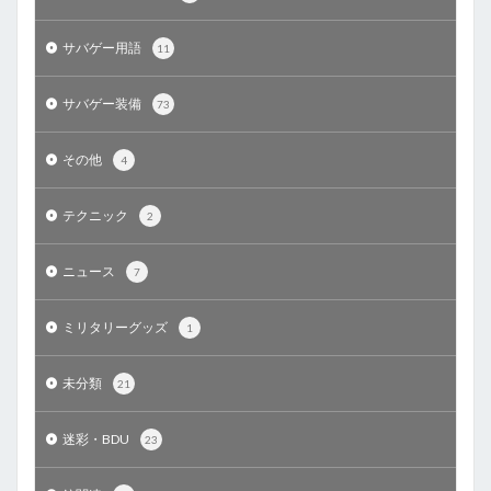
サバゲー用語
11
サバゲー装備
73
その他
4
テクニック
2
ニュース
7
ミリタリーグッズ
1
未分類
21
迷彩・BDU
23