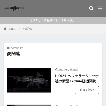
ミリタリー情報サイト「ミリレポ」
HOME
銃関連
CATEGORY
銃関連
2024年7月28日
HK421!ヘッケラー&コッホ
社の新型7.62mm軽機関銃
続きを読む