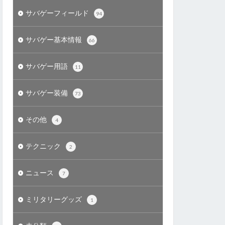
サバゲーフィールド
94
サバゲー基本情報
66
サバゲー用語
11
サバゲー装備
73
その他
4
テクニック
2
ニュース
7
ミリタリーグッズ
1