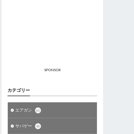
SPONSOR
カテゴリー
エアガン
61
サバゲー
45