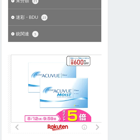
未分類
21
迷彩・BDU
23
銃関連
5