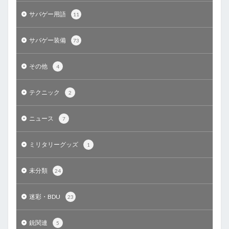
サバゲー用語
11
サバゲー装備
73
その他
4
テクニック
2
ニュース
7
ミリタリーグッズ
1
未分類
24
迷彩・BDU
23
銃関連
5