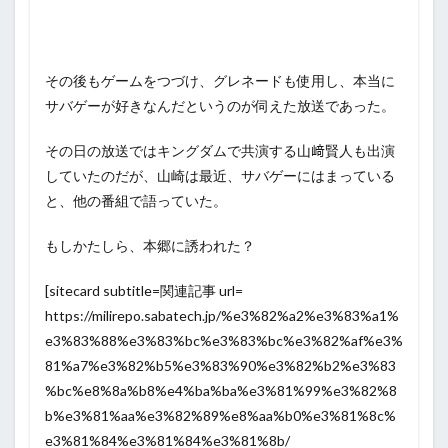
その後もゲームをつづけ、グレネードも使用し、本当に
サバゲーが好きなんだというのが伺えた放送であった。
その日の放送ではキングダムで共演する山﨑賢人も出演
していたのだが、山崎は最近、サバゲーにはまっている
と、他の番組で語っていた。
もしかたしら、本郷に誘われた？
[sitecard subtitle=関連記事 url=
https://milirepo.sabatech.jp/%e3%82%a2%e3%83%a1%
e3%83%88%e3%83%bc%e3%83%bc%e3%82%af%e3%
81%a7%e3%82%b5%e3%83%90%e3%82%b2%e3%83
%bc%e8%8a%b8%e4%ba%ba%e3%81%99%e3%82%8
b%e3%81%aa%e3%82%89%e8%aa%b0%e3%81%8c%
e3%81%84%e3%81%84%e3%81%8b/