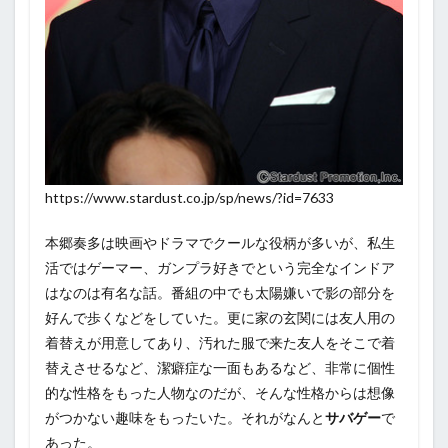
https://www.stardust.co.jp/sp/news/?id=7633
本郷奏多は映画やドラマでクールな役柄が多いが、私生
活ではゲーマー、ガンプラ好きでという完全なインドア
はなのは有名な話。番組の中でも太陽嫌いで影の部分を
好んで歩くなどをしていた。更に家の玄関には友人用の
着替えが用意してあり、汚れた服で来た友人をそこで着
替えさせるなど、潔癖症な一面もあるなど、非常に個性
的な性格をもった人物なのだが、そんな性格からは想像
がつかない趣味をもったいた。それがなんと
サバゲー
で
あった。