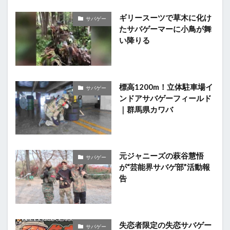
ギリースーツで草木に化け
サバゲー
たサバゲーマーに小鳥が舞
い降りる
標高1200m！立体駐車場イ
サバゲー
ンドアサバゲーフィールド
｜群馬県カワバ
元ジャニーズの萩谷慧悟
サバゲー
が“芸能界サバゲ部”活動報
告
失恋者限定の失恋サバゲー
サバゲー