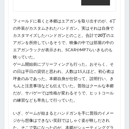
フィールドに着くと本郷はエアガンを取り出すのが、6丁
の外装がカスタムされたハンドガン。実はそれは自身で
カスタマイズしたハンドガンとのこと。合計で
20丁
のエ
アガンを所持しているそうで、映像の中では部屋の中の
エアガンラックが表示され、SCARやMP7らいきものも
映っていた。
ゲーム開始前にブリーフィングも行った。おそらく、そ
の日は平日の貸切と思われ、人数は15人ほど。初心者は
坪倉のみであった。本郷自身が仕切って、説明行い、き
ちんと注意事項なども伝えていた。普段はクールな本郷
だが、サバゲーでは性格が変わるそうで、ヒットコール
の練習なども率先して行っていた。
いざ、ゲームが始まるとハンドガンを手に普段のイメー
ジから想像はできない笑顔ではしゃぐ姿が映しだされ
た。そこで気になったのが、本郷がシューティンググラ