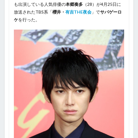
も出演している人気俳優の
本郷奏多
（28）が4月25日に
放送されたTBS系「
櫻井・
有吉THE夜会
」で
サバゲーロ
ケ
を行った。