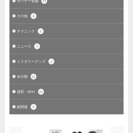
サバゲー装備
73
その他
4
テクニック
2
ニュース
7
ミリタリーグッズ
1
未分類
21
迷彩・BDU
23
銃関連
5