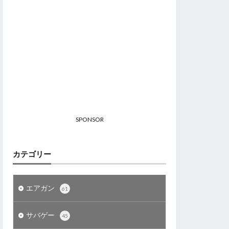
SPONSOR
カテゴリー
エアガン
61
サバゲー
45