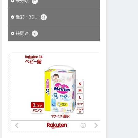
未分類
21
迷彩・BDU
23
銃関連
5