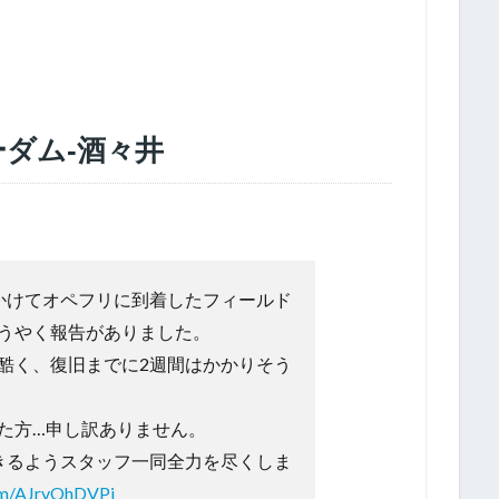
ダム‐酒々井
かけてオペフリに到着したフィールド
うやく報告がありました。
酷く、復旧までに2週間はかかりそう
た方…申し訳ありません。
きるようスタッフ一同全力を尽くしま
com/AJrvOhDVPi