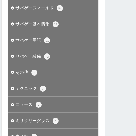
サバゲーフィールド
94
サバゲー基本情報
66
サバゲー用語
11
サバゲー装備
73
その他
4
テクニック
2
ニュース
7
ミリタリーグッズ
1