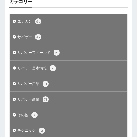
カテゴリー
エアガン
61
サバゲー
45
サバゲーフィールド
94
サバゲー基本情報
66
サバゲー用語
11
サバゲー装備
73
その他
4
テクニック
2