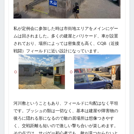
私が定例会に参加した時は市街地エリアをメインにゲー
ムは回されました。多くの建屋とバリケード、車が設置
されており、場所によっては密集度も高く、CQB（近接
戦闘）フィールドに近い設計になっています。
河川敷ということもあり、フィールドに勾配はなく平坦
です。ブッシュの類は一切なく、基本は建屋や障害物の
後ろに隠れる形になるので敵の居場所は想像つきやす
く、交戦距離も短いので激しい撃ち合いが楽しめます。
その点では、サバゲー初心者でも、敵が見つからないと