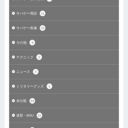
サバゲー用語
11
サバゲー装備
73
その他
4
テクニック
2
ニュース
7
ミリタリーグッズ
1
未分類
24
迷彩・BDU
23