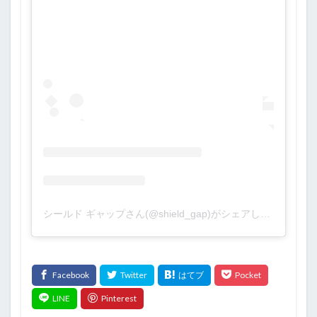
シールド ギャップさん(@shield_gap)がシェアした投稿
–
20