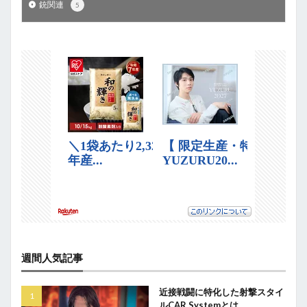
銃関連
5
週間人気記事
近接戦闘に特化した射撃スタイ
ルCAR Systemとは