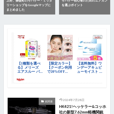
上野、御徒町のサバゲー・ミリタ
サバゲー初心者のためのエアガン
リーショップをGoogleマップに
を選ぶポイント
まとめました
2024年7月28日
銃関連
HK421!ヘッケラー&コッホ
社の新型7.62mm軽機関銃