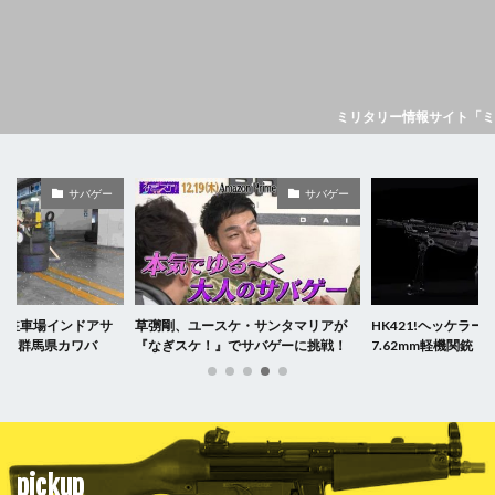
ミリタリー情報サイト「ミリレポ」
サバゲー
サバゲー
立体駐車場インドアサ
草彅剛、ユースケ・サンタマリアが
HK421!ヘッケラ
ド｜群馬県カワバ
『なぎスケ！』でサバゲーに挑戦！
7.62mm軽機関銃
pickup