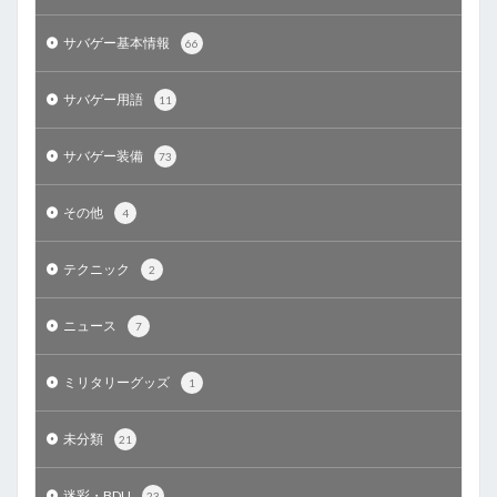
サバゲー基本情報
66
サバゲー用語
11
サバゲー装備
73
その他
4
テクニック
2
ニュース
7
ミリタリーグッズ
1
未分類
21
迷彩・BDU
23