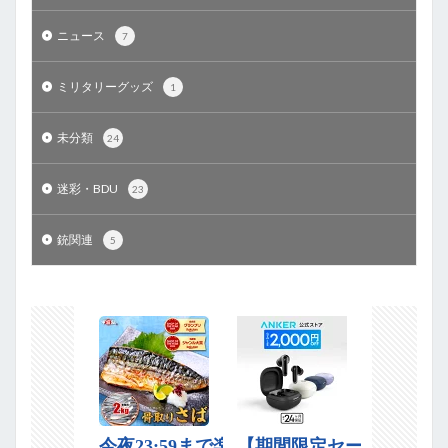
ニュース
7
ミリタリーグッズ
1
未分類
24
迷彩・BDU
23
銃関連
5