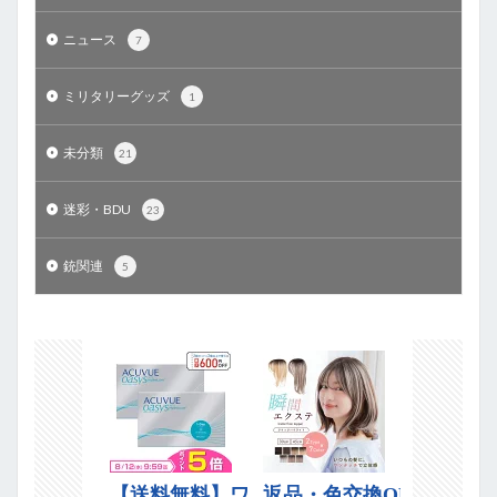
ニュース
7
ミリタリーグッズ
1
未分類
21
迷彩・BDU
23
銃関連
5