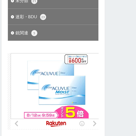
未分類
21
迷彩・BDU
23
銃関連
5