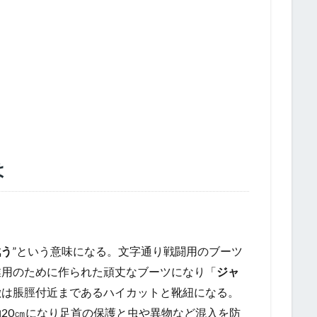
は
戦う
”という意味になる。文字通り戦闘用のブーツ
業用のために作られた頑丈なブーツになり「
ジャ
徴は脹脛付近まであるハイカットと靴紐になる。
20㎝になり足首の保護と虫や異物など混入を防