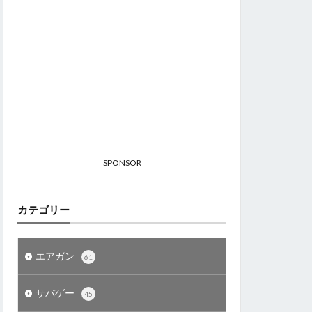
SPONSOR
カテゴリー
エアガン
61
サバゲー
45