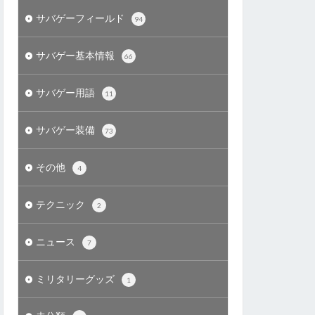
サバゲーフィールド
94
サバゲー基本情報
66
サバゲー用語
11
サバゲー装備
73
その他
4
テクニック
2
ニュース
7
ミリタリーグッズ
1