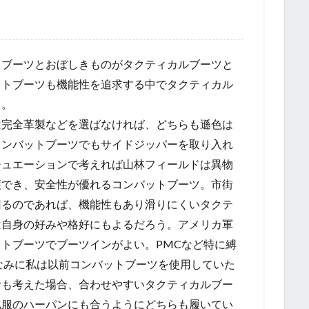
トブーツとおぼしきものがタクティカルブーツと
ットブーツも機能性を追求する中でタクティカル
る。
は完全革製などを選ばなければ、どちらも遜色は
コンバットブーツでもサイドジッパーを取り入れ
チュエーションで考えれば山林フィールドは異物
護でき、安全性が優れるコンバットブーツ。市街
回るのであれば、機能性もあり滑りにくいタクテ
は自身の好みや格好にもよるだろう。アメリカ軍
トブーツでブーツインがよい。PMCなど特に縛
なみに私は以前コンバットブーツを使用していた
せも考えた場合、合わせやすいタクティカルブー
私服のハーパンにも合うようにどちらも履いてい