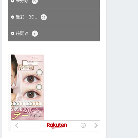
未分類
22
迷彩・BDU
23
銃関連
5