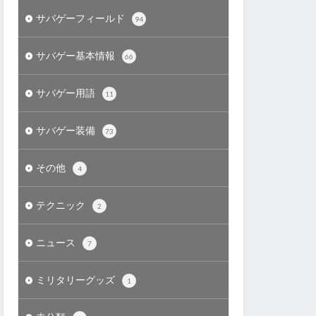
サバゲーフィールド
94
サバゲー基本情報
66
サバゲー用語
11
サバゲー装備
73
その他
4
テクニック
2
ニュース
7
ミリタリーグッズ
1