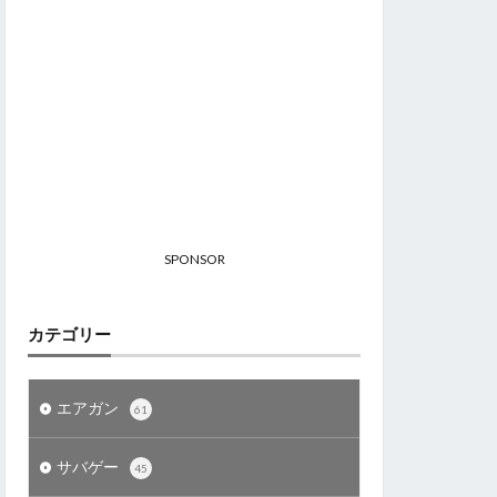
SPONSOR
カテゴリー
エアガン
61
サバゲー
45