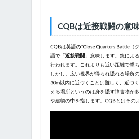
CQBは近接戦闘の意
CQBは英語の”
C
lose
Q
uarters
B
attl
語で「
近接戦闘
」意味します。銃による
行われます。これよりも近い距離で撃ち
しかし、広い視界が得られ隠れる場所
30m以内に近づくことは難しく、近づ
える場所というのは身を隠す障害物が
や建物の中を指します。CQBとはその