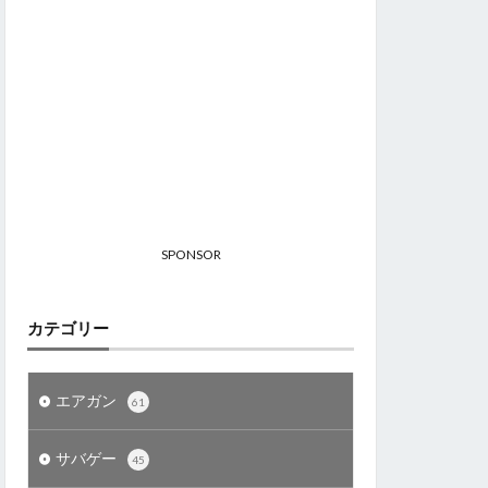
SPONSOR
カテゴリー
エアガン
61
サバゲー
45