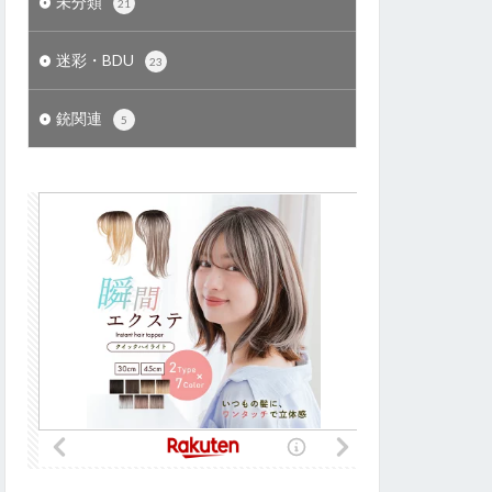
未分類
21
迷彩・BDU
23
銃関連
5