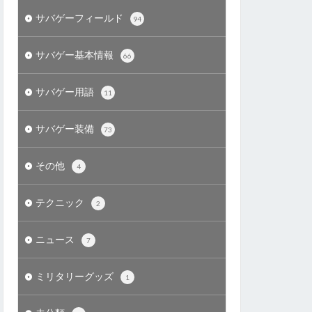
サバゲーフィールド
94
サバゲー基本情報
66
サバゲー用語
11
サバゲー装備
73
その他
4
テクニック
2
ニュース
7
ミリタリーグッズ
1