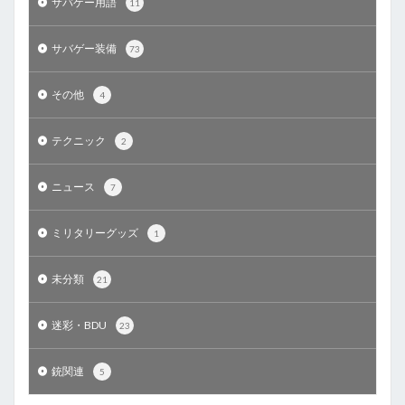
サバゲー用語
11
サバゲー装備
73
その他
4
テクニック
2
ニュース
7
ミリタリーグッズ
1
未分類
21
迷彩・BDU
23
銃関連
5