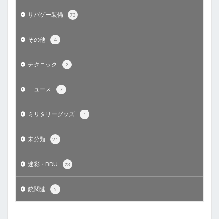
サバゲー装備
73
その他
4
テクニック
2
ニュース
7
ミリタリーグッズ
1
未分類
21
迷彩・BDU
23
銃関連
5